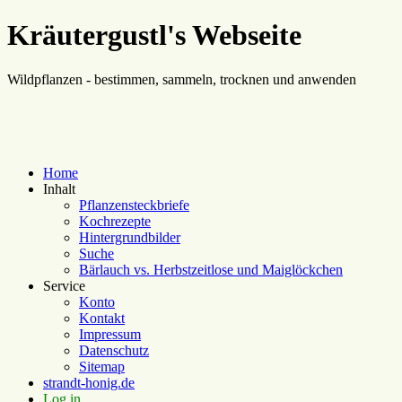
Kräutergustl's Webseite
Wildpflanzen - bestimmen, sammeln, trocknen und anwenden
Home
Inhalt
Pflanzensteckbriefe
Kochrezepte
Hintergrundbilder
Suche
Bärlauch vs. Herbstzeitlose und Maiglöckchen
Service
Konto
Kontakt
Impressum
Datenschutz
Sitemap
strandt-honig.de
Log in