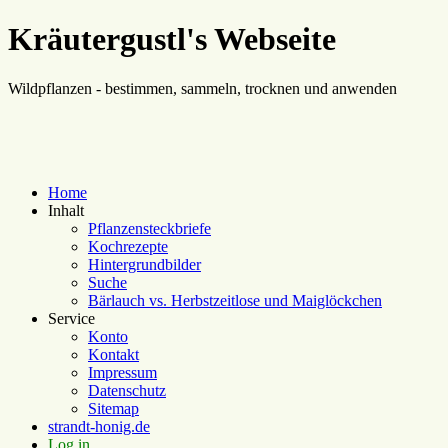
Kräutergustl's Webseite
Wildpflanzen - bestimmen, sammeln, trocknen und anwenden
Home
Inhalt
Pflanzensteckbriefe
Kochrezepte
Hintergrundbilder
Suche
Bärlauch vs. Herbstzeitlose und Maiglöckchen
Service
Konto
Kontakt
Impressum
Datenschutz
Sitemap
strandt-honig.de
Log in