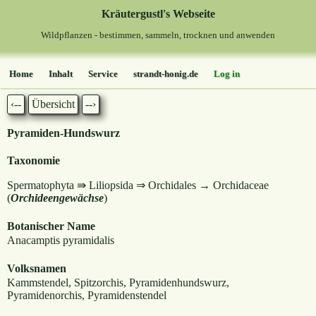
Kräutergustl's Webseite
Wildpflanzen - bestimmen, sammeln, trocknen und anwenden
Home
Inhalt
Service
strandt-honig.de
Log in
‹--
Übersicht
--›
Pyramiden-Hundswurz
Taxonomie
Spermatophyta ⇛ Liliopsida ⇒ Orchidales → Orchidaceae
(
Orchideengewächse
)
Botanischer Name
Anacamptis pyramidalis
Volksnamen
Kammstendel, Spitzorchis, Pyramidenhundswurz,
Pyramidenorchis, Pyramidenstendel