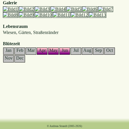
Galerie
Lebensraum
Wiesen, Gärten, Straßenränder
Blütezeit
Jan
Feb
Mar
Apr
May
Jun
Jul
Aug
Sep
Oct
Nov
Dec
© Andreas Strandt (2005-2026)