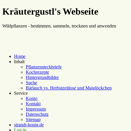
Kräutergustl's Webseite
Wildpflanzen - bestimmen, sammeln, trocknen und anwenden
Home
Inhalt
Pflanzensteckbriefe
Kochrezepte
Hintergrundbilder
Suche
Bärlauch vs. Herbstzeitlose und Maiglöckchen
Service
Konto
Kontakt
Impressum
Datenschutz
Sitemap
strandt-honig.de
Log in