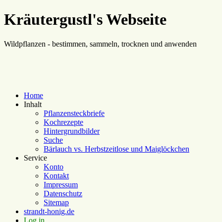
Kräutergustl's Webseite
Wildpflanzen - bestimmen, sammeln, trocknen und anwenden
Home
Inhalt
Pflanzensteckbriefe
Kochrezepte
Hintergrundbilder
Suche
Bärlauch vs. Herbstzeitlose und Maiglöckchen
Service
Konto
Kontakt
Impressum
Datenschutz
Sitemap
strandt-honig.de
Log in