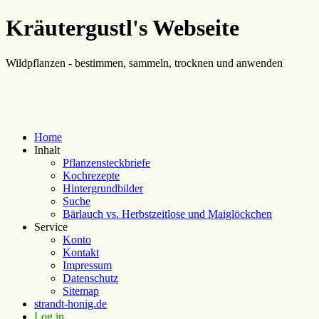
Kräutergustl's Webseite
Wildpflanzen - bestimmen, sammeln, trocknen und anwenden
Home
Inhalt
Pflanzensteckbriefe
Kochrezepte
Hintergrundbilder
Suche
Bärlauch vs. Herbstzeitlose und Maiglöckchen
Service
Konto
Kontakt
Impressum
Datenschutz
Sitemap
strandt-honig.de
Log in