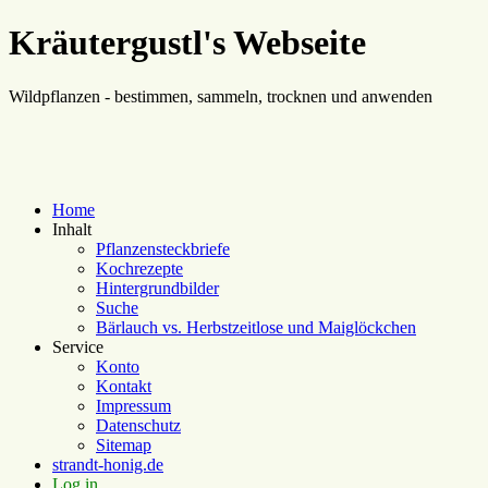
Kräutergustl's Webseite
Wildpflanzen - bestimmen, sammeln, trocknen und anwenden
Home
Inhalt
Pflanzensteckbriefe
Kochrezepte
Hintergrundbilder
Suche
Bärlauch vs. Herbstzeitlose und Maiglöckchen
Service
Konto
Kontakt
Impressum
Datenschutz
Sitemap
strandt-honig.de
Log in