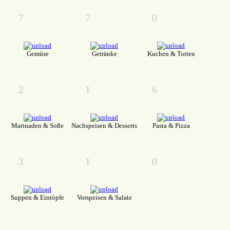
7
7
0
Gemüse
Getränke
Kuchen & Torten
2
1
6
Marinaden & Soße
Nachspeisen & Desserts
Pasta & Pizza
3
1
0
Suppen & Eintöpfe
Vorspeisen & Salate