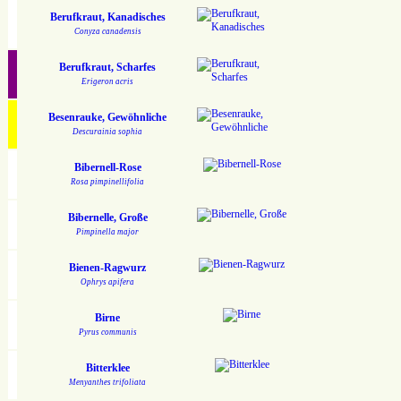
Berufkraut, Kanadisches
Conyza canadensis
Berufkraut, Scharfes
Erigeron acris
Besenrauke, Gewöhnliche
Descurainia sophia
Bibernell-Rose
Rosa pimpinellifolia
Bibernelle, Große
Pimpinella major
Bienen-Ragwurz
Ophrys apifera
Birne
Pyrus communis
Bitterklee
Menyanthes trifoliata