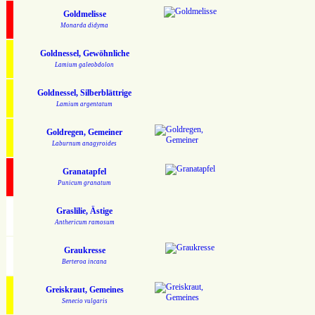
Goldmelisse
Monarda didyma
Goldnessel, Gewöhnliche
Lamium galeobdolon
Goldnessel, Silberblättrige
Lamium argentatum
Goldregen, Gemeiner
Laburnum anagyroides
Granatapfel
Punicum granatum
Graslilie, Ästige
Anthericum ramosum
Graukresse
Berteroa incana
Greiskraut, Gemeines
Senecio vulgaris