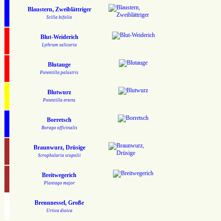
Blaustern, Zweiblättriger
Scilla bifolia
Blut-Weiderich
Lythrum salicaria
Blutauge
Potentilla palustris
Blutwurz
Potentilla erecta
Borretsch
Borago officinalis
Braunwurz, Drüsige
Scrophularia scopolii
Breitwegerich
Plantago major
Brennnessel, Große
Urtica dioica