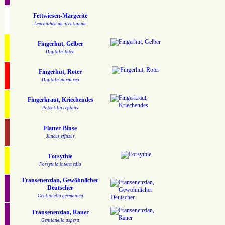
Fettwiesen-Margerite
Leucanthemum ircutianum
Fingerhut, Gelber
Digitalis lutea
Fingerhut, Roter
Digitalis purpurea
Fingerkraut, Kriechendes
Potentilla reptans
Flatter-Binse
Juncus effusus
Forsythie
Forsythia intermedia
Fransenenzian, Gewöhnlicher
Deutscher
Gentianella germanica
Fransenenzian, Rauer
Gentianella aspera