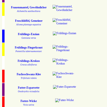
Frauenmantel, Gewöhnlicher
Alchemilla xanthochlora
Froschlöffel, Gemeiner
Alisma plantago-aquatica
Frühlings-Enzian
Gentiana verna
Frühlings-Fingerkraut
Potentilla tabernaemontani
Frühlings-Krokus
Crocus albiflorus
Fuchsschwanz-Klee
Trifolium rubens
Futter-Esparsette
Onobrychis viciaefolia
Futter-Wicke
Vicia sativa