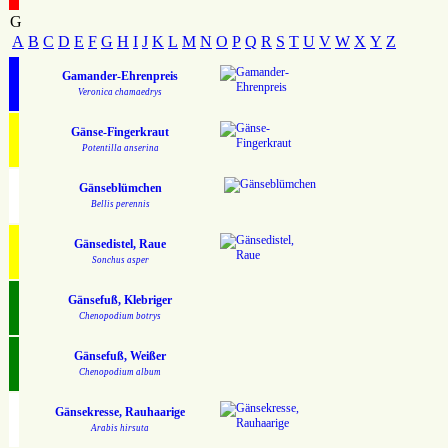
G
A
B
C
D
E
F
G
H
I
J
K
L
M
N
O
P
Q
R
S
T
U
V
W
X
Y
Z
Gamander-Ehrenpreis
Veronica chamaedrys
Gänse-Fingerkraut
Potentilla anserina
Gänseblümchen
Bellis perennis
Gänsedistel, Raue
Sonchus asper
Gänsefuß, Klebriger
Chenopodium botrys
Gänsefuß, Weißer
Chenopodium album
Gänsekresse, Rauhaarige
Arabis hirsuta