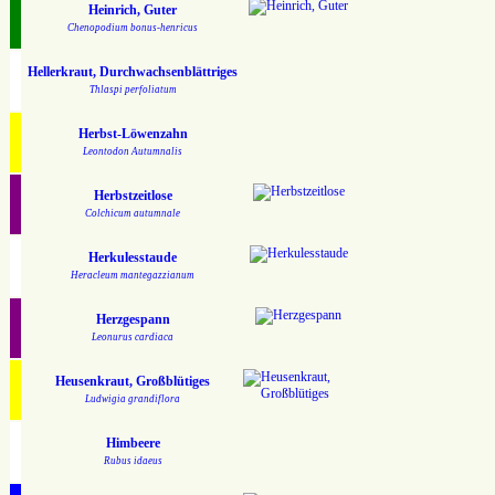
Heinrich, Guter
Chenopodium bonus-henricus
Hellerkraut, Durchwachsenblättriges
Thlaspi perfoliatum
Herbst-Löwenzahn
Leontodon Autumnalis
Herbstzeitlose
Colchicum autumnale
Herkulesstaude
Heracleum mantegazzianum
Herzgespann
Leonurus cardiaca
Heusenkraut, Großblütiges
Ludwigia grandiflora
Himbeere
Rubus idaeus