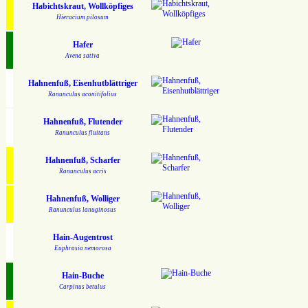
Habichtskraut, Wollköpfiges
Hieracium pilosum
Hafer
Avena sativa
Hahnenfuß, Eisenhutblättriger
Ranunculus aconitifolius
Hahnenfuß, Flutender
Ranunculus fluitans
Hahnenfuß, Scharfer
Ranunculus acris
Hahnenfuß, Wolliger
Ranunculus lanuginosus
Hain-Augentrost
Euphrasia nemorosa
Hain-Buche
Carpinus betulus