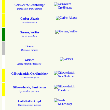
Gemswurz, Großblütige
Doronicum grandiflorum
Gerber-Akazie
Acacia catechu
Germer, Weißer
Veratrum album
Gerste
Hordeum vulgare
Giersch
Aegopodium podagraria
Gilbweiderich, Gewöhnlicher
Lysimachia vulgaris
Gilbweiderich, Punktierter
Lysimachia punctata
Gold-Kälberkropf
Chaerophyllum aureum