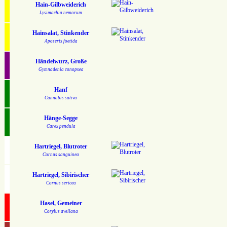
Hain-Gilbweiderich
Lysimachia nemorum
Hainsalat, Stinkender
Aposeris foetida
Händelwurz, Große
Gymnadenia conopsea
Hanf
Cannabis sativa
Hänge-Segge
Carex pendula
Hartriegel, Blutroter
Cornus sanguinea
Hartriegel, Sibirischer
Cornus sericea
Hasel, Gemeiner
Corylus avellana