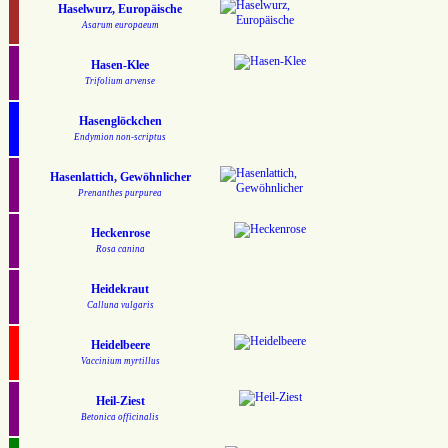
Haselwurz, Europäische
Asarum europaeum
Hasen-Klee
Trifolium arvense
Hasenglöckchen
Endymion non-scriptus
Hasenlattich, Gewöhnlicher
Prenanthes purpurea
Heckenrose
Rosa canina
Heidekraut
Calluna vulgaris
Heidelbeere
Vaccinium myrtillus
Heil-Ziest
Betonica officinalis