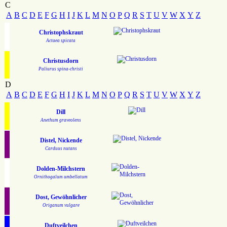
C
A
B
C
D
E
F
G
H
I
J
K
L
M
N
O
P
Q
R
S
T
U
V
W
X
Y
Z
Christophskraut
Actaea spicata
Christusdorn
Paliurus spina-christi
D
A
B
C
D
E
F
G
H
I
J
K
L
M
N
O
P
Q
R
S
T
U
V
W
X
Y
Z
Dill
Anethum graveolens
Distel, Nickende
Carduus nutans
Dolden-Milchstern
Ornithogalum umbellatum
Dost, Gewöhnlicher
Origanum vulgare
Duftveilchen