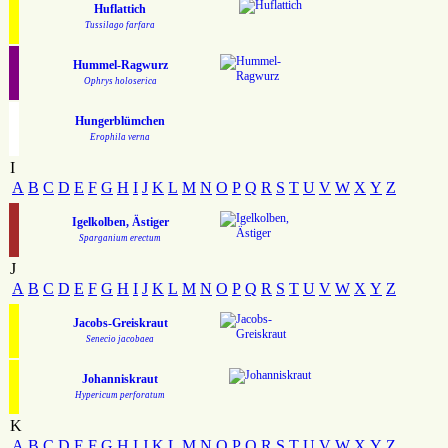
Huflattich
Tussilago farfara
Hummel-Ragwurz
Ophrys holoserica
Hungerblümchen
Erophila verna
I
A
B
C
D
E
F
G
H
I
J
K
L
M
N
O
P
Q
R
S
T
U
V
W
X
Y
Z
Igelkolben, Ästiger
Sparganium erectum
J
A
B
C
D
E
F
G
H
I
J
K
L
M
N
O
P
Q
R
S
T
U
V
W
X
Y
Z
Jacobs-Greiskraut
Senecio jacobaea
Johanniskraut
Hypericum perforatum
K
A
B
C
D
E
F
G
H
I
J
K
L
M
N
O
P
Q
R
S
T
U
V
W
X
Y
Z