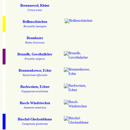
Brennnessel, Kleine
Urtica urens
Brillenschötchen
Biscutella laevigata
Brombeere
Rubus fruticosus
Brunelle, Gewöhnlicher
Prunella vulgaris
Brunnenkresse, Echte
Nasturtium officinale
Buchweizen, Echter
Fagopyrum esculentum
Busch-Windröschen
Anemone nemorosa
Büschel-Glockenblume
Campanula glomerata