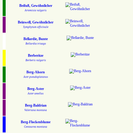
Beifuß, Gewöhnlicher
Artemisia vulgaris
Beinwell, Gewöhnlicher
Symphytum officinale
Bellardie, Bunte
Bellardia trixago
Berberitze
Berberis vulgaris
Berg-Ahorn
Acer pseudoplatanus
Berg-Aster
Aster amellus
Berg-Baldrian
Valeriana montana
Berg-Flockenblume
Centaurea montana