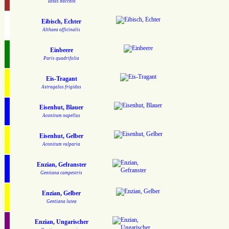
Taxus baccata
Eibisch, Echter
Althaea officinalis
Einbeere
Paris quadrifolia
Eis-Tragant
Astragalus frigidus
Eisenhut, Blauer
Aconitum napellus
Eisenhut, Gelber
Aconitum vulparia
Enzian, Gefranster
Gentiana campestris
Enzian, Gelber
Gentiana lutea
Enzian, Ungarischer