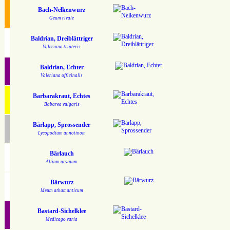
Bach-Nelkenwurz
Geum rivale
Baldrian, Dreiblättriger
Valeriana tripteris
Baldrian, Echter
Valeriana officinalis
Barbarakraut, Echtes
Babarea vulgaris
Bärlapp, Sprossender
Lycopodium annotinom
Bärlauch
Allium ursinum
Bärwurz
Meum athamanticum
Bastard-Sichelklee
Medicago varia