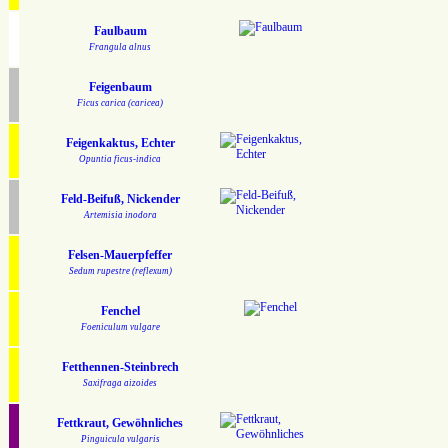
Faulbaum
Frangula alnus
Feigenbaum
Ficus carica (caricea)
Feigenkaktus, Echter
Opuntia ficus-indica
Feld-Beifuß, Nickender
Artemisia inodora
Felsen-Mauerpfeffer
Sedum rupestre (reflexum)
Fenchel
Foeniculum vulgare
Fetthennen-Steinbrech
Saxifraga aizoides
Fettkraut, Gewöhnliches
Pinguicula vulgaris