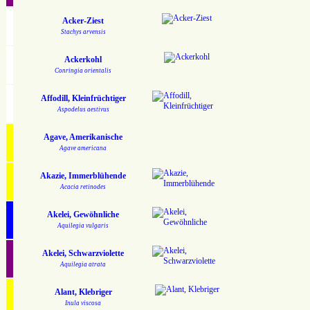
Acker-Ziest
Stachys arvensis
Ackerkohl
Conringia orientalis
Affodill, Kleinfrüchtiger
Aspodelus aestivus
Agave, Amerikanische
Agave americana
Akazie, Immerblühende
Acacia retinodes
Akelei, Gewöhnliche
Aquilegia vulgaris
Akelei, Schwarzviolette
Aquilegia atrata
Alant, Klebriger
Inula viscosa