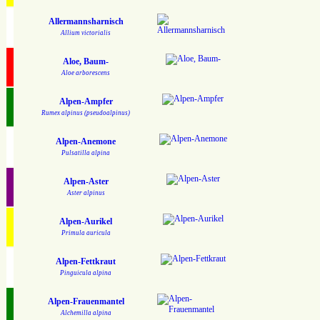
Allermannsharnisch
Allium victorialis
Aloe, Baum-
Aloe arborescens
Alpen-Ampfer
Rumex alpinus (pseudoalpinus)
Alpen-Anemone
Pulsatilla alpina
Alpen-Aster
Aster alpinus
Alpen-Aurikel
Primula auricula
Alpen-Fettkraut
Pinguicula alpina
Alpen-Frauenmantel
Alchemilla alpina