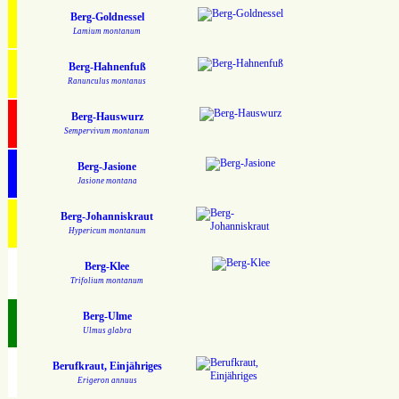
Berg-Goldnessel
Lamium montanum
Berg-Hahnenfuß
Ranunculus montanus
Berg-Hauswurz
Sempervivum montanum
Berg-Jasione
Jasione montana
Berg-Johanniskraut
Hypericum montanum
Berg-Klee
Trifolium montanum
Berg-Ulme
Ulmus glabra
Berufkraut, Einjähriges
Erigeron annuus