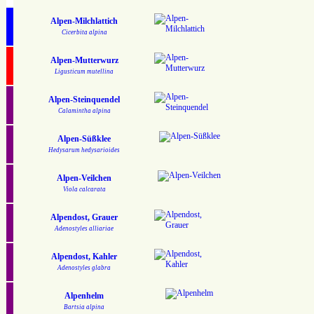
Alpen-Milchlattich
Cicerbita alpina
Alpen-Mutterwurz
Ligusticum mutellina
Alpen-Steinquendel
Calamintha alpina
Alpen-Süßklee
Hedysarum hedysarioides
Alpen-Veilchen
Viola calcarata
Alpendost, Grauer
Adenostyles alliariae
Alpendost, Kahler
Adenostyles glabra
Alpenhelm
Bartsia alpina