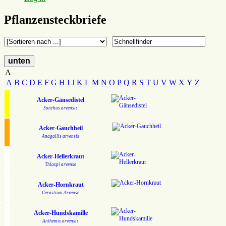
Pflanzensteckbriefe
unten
A
A
B
C
D
E
F
G
H
I
J
K
L
M
N
O
P
Q
R
S
T
U
V
W
X
Y
Z
Acker-Gänsedistel
Sonchus arvensis
Acker-Gauchheil
Anagallis arvensis
Acker-Hellerkraut
Thlaspi arvense
Acker-Hornkraut
Cerastium Arvense
Acker-Hundskamille
Anthemis arvensis