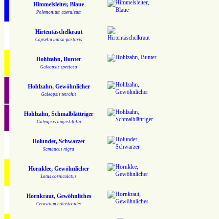
Himmelsleiter, Blaue
Polemonium caeruleum
Hirtentäschelkraut
Capsella bursa-pastoris
Hohlzahn, Bunter
Galeopsis speciosa
Hohlzahn, Gewöhnlicher
Galeopsis tetrahit
Hohlzahn, Schmalblättriger
Galeopsis angustifolia
Holunder, Schwarzer
Sambucus nigra
Hornklee, Gewöhnlicher
Lotus corniculatus
Hornkraut, Gewöhnliches
Cerastium holosteoides