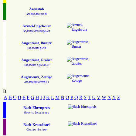
Aronstab
Arum maculatum
Arznei-Engelwurz
Angelica archangelica
Augentrost, Bunter
Euphrasia picta
Augentrost, Großer
Euphrasia officinalis
Augenwurz, Zottige
Athamanta cretensis
B
A
B
C
D
E
F
G
H
I
J
K
L
M
N
O
P
Q
R
S
T
U
V
W
X
Y
Z
Bach-Ehrenpreis
Veronica beccabunga
Bach-Kratzdistel
Cirsium rivulare