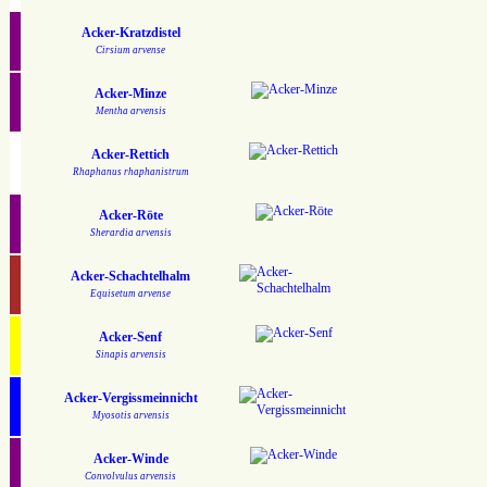
Acker-Kratzdistel
Cirsium arvense
Acker-Minze
Mentha arvensis
Acker-Rettich
Rhaphanus rhaphanistrum
Acker-Röte
Sherardia arvensis
Acker-Schachtelhalm
Equisetum arvense
Acker-Senf
Sinapis arvensis
Acker-Vergissmeinnicht
Myosotis arvensis
Acker-Winde
Convolvulus arvensis