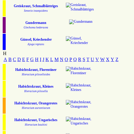
Greiskraut, Schmalblättriges
Senecio inaequidens
Gundermann
Glechoma hederacea
Günsel, Kriechender
Ajuga reptans
H
A
B
C
D
E
F
G
H
I
J
K
L
M
N
O
P
Q
R
S
T
U
V
W
X
Y
Z
Habichtskraut, Florentiner
Hieracium piloselloides
Habichtskraut, Kleines
Hieracium pilosella
Habichtskraut, Orangerotes
Hieracium aurantiacum
Habichtskraut, Ungarisches
Hieracium bauhini