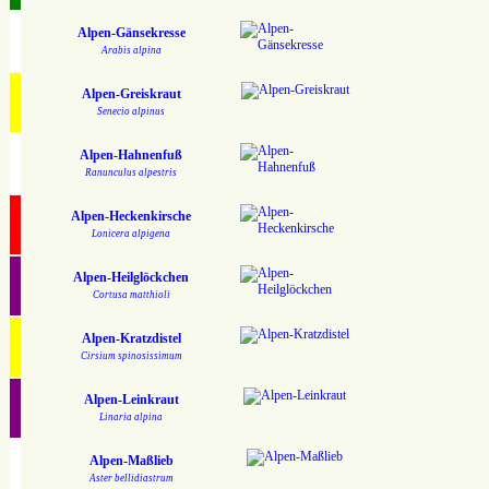
Alpen-Gänsekresse
Arabis alpina
Alpen-Greiskraut
Senecio alpinus
Alpen-Hahnenfuß
Ranunculus alpestris
Alpen-Heckenkirsche
Lonicera alpigena
Alpen-Heilglöckchen
Cortusa matthioli
Alpen-Kratzdistel
Cirsium spinosissimum
Alpen-Leinkraut
Linaria alpina
Alpen-Maßlieb
Aster bellidiastrum