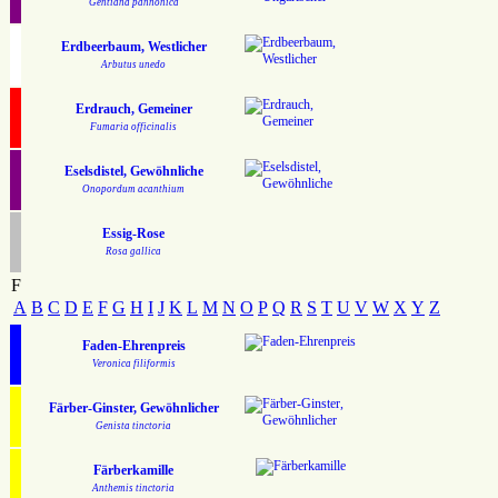
Gentiana pannonica
Erdbeerbaum, Westlicher
Arbutus unedo
Erdrauch, Gemeiner
Fumaria officinalis
Eselsdistel, Gewöhnliche
Onopordum acanthium
Essig-Rose
Rosa gallica
F
A
B
C
D
E
F
G
H
I
J
K
L
M
N
O
P
Q
R
S
T
U
V
W
X
Y
Z
Faden-Ehrenpreis
Veronica filiformis
Färber-Ginster, Gewöhnlicher
Genista tinctoria
Färberkamille
Anthemis tinctoria