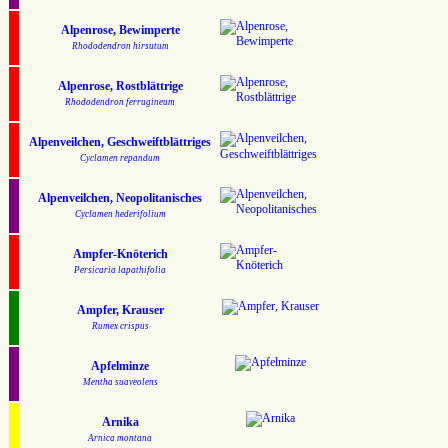
Alpenrose, Bewimperte
Rhododendron hirsutum
Alpenrose, Rostblättrige
Rhododendron ferrugineum
Alpenveilchen, Geschweiftblättriges
Cyclamen repandum
Alpenveilchen, Neopolitanisches
Cyclamen hederifolium
Ampfer-Knöterich
Persicaria lapathifolia
Ampfer, Krauser
Rumex crispus
Apfelminze
Mentha suaveolens
Arnika
Arnica montana