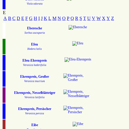
Viola odorata
E
A
B
C
D
E
F
G
H
I
J
K
L
M
N
O
P
Q
R
S
T
U
V
W
X
Y
Z
Eberesche
Sorbus aucuparia
Efeu
Hedera helix
Efeu-Ehrenpreis
Veronica hederifolia
Ehrenpreis, Großer
Veronica teucrium
Ehrenpreis, Nesselblättriger
Veronica latifolia
Ehrenpreis, Persischer
Veronica persica
Eibe