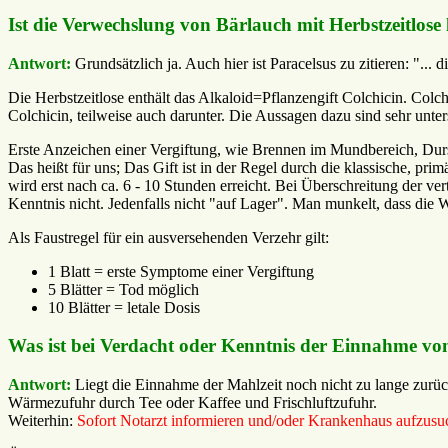
Ist die Verwechslung von Bärlauch mit Herbstzeitlos
Antwort:
Grundsätzlich ja. Auch hier ist Paracelsus zu zitieren: "... d
Die Herbstzeitlose enthält das Alkaloid=Pflanzengift Colchicin. Colch
Colchicin, teilweise auch darunter. Die Aussagen dazu sind sehr untersc
Erste Anzeichen einer Vergiftung, wie Brennen im Mundbereich, Durs
Das heißt für uns; Das Gift ist in der Regel durch die klassische, p
wird erst nach ca. 6 - 10 Stunden erreicht. Bei Überschreitung der v
Kenntnis nicht. Jedenfalls nicht "auf Lager". Man munkelt, dass die Wir
Als Faustregel für ein ausversehenden Verzehr gilt:
1 Blatt = erste Symptome einer Vergiftung
5 Blätter = Tod möglich
10 Blätter = letale Dosis
Was ist bei Verdacht oder Kenntnis der Einnahme von
Antwort:
Liegt die Einnahme der Mahlzeit noch nicht zu lange zurück
Wärmezufuhr durch Tee oder Kaffee und Frischluftzufuhr.
Weiterhin:
Sofort Notarzt informieren und/oder Krankenhaus aufzusu