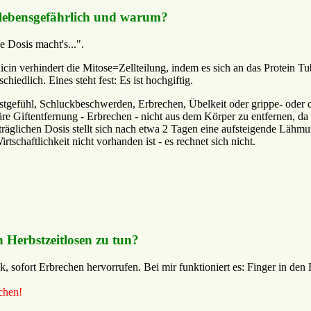
e lebensgefährlich und warum?
ie Dosis macht's...".
icin verhindert die Mitose=Zellteilung, indem es sich an das Protein Tub
hiedlich. Eines steht fest: Es ist hochgiftig.
tgefühl, Schluckbeschwerden, Erbrechen, Übelkeit oder grippe- oder ch
rimäre Giftentfernung - Erbrechen - nicht aus dem Körper zu entfernen
erträglichen Dosis stellt sich nach etwa 2 Tagen eine aufsteigende Lä
tschaftlichkeit nicht vorhanden ist - es rechnet sich nicht.
 Herbstzeitlosen zu tun?
, sofort Erbrechen hervorrufen. Bei mir funktioniert es: Finger in d
chen!