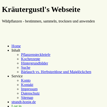
Kräutergustl's Webseite
Wildpflanzen - bestimmen, sammeln, trocknen und anwenden
Home
Inhalt
Pflanzensteckbriefe
Kochrezepte
Hintergrundbilder
Suche
Bärlauch vs. Herbstzeitlose und Maiglöckchen
Service
Konto
Kontakt
Impressum
Datenschutz
Sitemap
strandt-honig.de
Log in