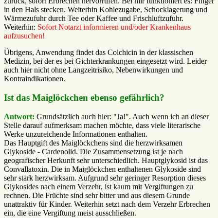
zurück, sofort Erbrechen hervorrufen. Bei mir funktioniert es: Finger
in den Hals stecken. Weiterhin Kohlezugabe, Schocklagerung und
Wärmezufuhr durch Tee oder Kaffee und Frischluftzufuhr.
Weiterhin:
Sofort Notarzt informieren und/oder Krankenhaus
aufzusuchen!
Übrigens, Anwendung findet das Colchicin in der klassischen
Medizin, bei der es bei Gichterkrankungen eingesetzt wird. Leider
auch hier nicht ohne Langzeitrisiko, Nebenwirkungen und
Kontraindikationen.
Ist das Maiglöckchen ebenso gefährlich?
Antwort:
Grundsätzlich auch hier: "Ja!". Auch wenn ich an dieser
Stelle darauf aufmerksam machen möchte, dass viele literarische
Werke unzureichende Informationen enthalten.
Das Hauptgift des Maiglöckchens sind die herzwirksamen
Glykoside - Cardenolid. Die Zusammensetzung ist je nach
geografischer Herkunft sehr unterschiedlich. Hauptglykosid ist das
Convallatoxin. Die in Maiglöckchen enthaltenen Glykoside sind
sehr stark herzwirksam. Aufgrund sehr geringer Resorption dieses
Glykosides nach einem Verzehr, ist kaum mit Vergiftungen zu
rechnen. Die Früchte sind sehr bitter und aus diesem Grunde
unattraktiv für Kinder. Weiterhin setzt nach dem Verzehr Erbrechen
ein, die eine Vergiftung meist ausschließen.