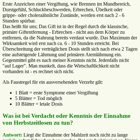
Erste Anzeichen einer Vergiftung, wie Brennen im Mundbereich,
Durstgefühl, Schluckbeschwerden, Erbrechen, Übelkeit oder
grippe- oder choleraähnliche Zustände, werden erst nach 2 - 6
Stunden spürbar.
Das heißt für uns; Das Gift ist in der Regel durch die klassische,
primäre Giftentfernung - Erbrechen - nicht aus dem Körper zu
entfernen, da die Nahrung bereits verdaut wurde. Das Maximum der
Wirksamkeit wird erst nach ca. 6 - 10 Stunden erreicht. Bei
Überschreitung der verträglichen Dosis stellt sich nach etwa 2 Tagen
eine aufsteigende Lähmung und primären Atemlähmung ein.
Gegenmittel gibt es nach meiner Kenntnis nicht. Jedenfalls nicht
"auf Lager". Man munkelt, dass die Wirtschaftlichkeit nicht
vorhanden ist - es rechnet sich nicht.
Als Faustregel für ein ausversehenden Verzehr gilt:
1 Blatt = erste Symptome einer Vergiftung
5 Blätter = Tod möglich
10 Blätter = letale Dosis
Was ist bei Verdacht oder Kenntnis der Einnahme
von Herbstzeitlosen zu tun?
Antwort:
Liegt die Einnahme der Mahlzeit noch nicht zu lange