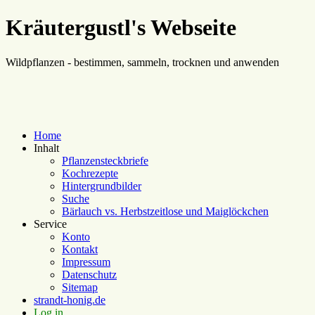
Kräutergustl's Webseite
Wildpflanzen - bestimmen, sammeln, trocknen und anwenden
Home
Inhalt
Pflanzensteckbriefe
Kochrezepte
Hintergrundbilder
Suche
Bärlauch vs. Herbstzeitlose und Maiglöckchen
Service
Konto
Kontakt
Impressum
Datenschutz
Sitemap
strandt-honig.de
Log in