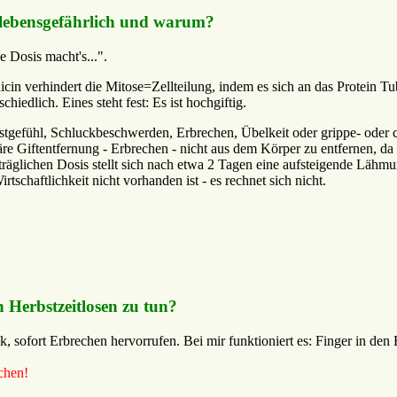
e lebensgefährlich und warum?
ie Dosis macht's...".
icin verhindert die Mitose=Zellteilung, indem es sich an das Protein Tub
hiedlich. Eines steht fest: Es ist hochgiftig.
tgefühl, Schluckbeschwerden, Erbrechen, Übelkeit oder grippe- oder ch
rimäre Giftentfernung - Erbrechen - nicht aus dem Körper zu entfernen
erträglichen Dosis stellt sich nach etwa 2 Tagen eine aufsteigende Lä
tschaftlichkeit nicht vorhanden ist - es rechnet sich nicht.
 Herbstzeitlosen zu tun?
, sofort Erbrechen hervorrufen. Bei mir funktioniert es: Finger in d
chen!