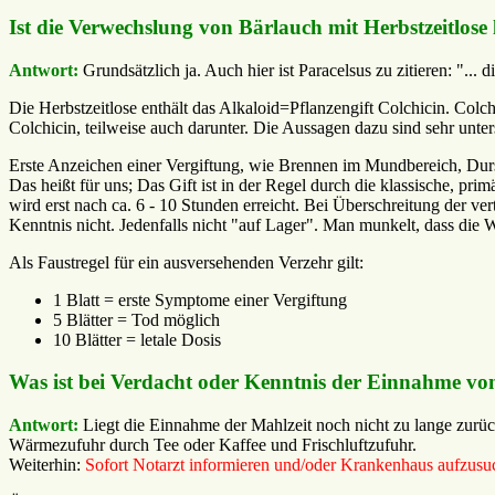
Ist die Verwechslung von Bärlauch mit Herbstzeitlos
Antwort:
Grundsätzlich ja. Auch hier ist Paracelsus zu zitieren: "... d
Die Herbstzeitlose enthält das Alkaloid=Pflanzengift Colchicin. Colch
Colchicin, teilweise auch darunter. Die Aussagen dazu sind sehr untersc
Erste Anzeichen einer Vergiftung, wie Brennen im Mundbereich, Durs
Das heißt für uns; Das Gift ist in der Regel durch die klassische, p
wird erst nach ca. 6 - 10 Stunden erreicht. Bei Überschreitung der v
Kenntnis nicht. Jedenfalls nicht "auf Lager". Man munkelt, dass die Wir
Als Faustregel für ein ausversehenden Verzehr gilt:
1 Blatt = erste Symptome einer Vergiftung
5 Blätter = Tod möglich
10 Blätter = letale Dosis
Was ist bei Verdacht oder Kenntnis der Einnahme von
Antwort:
Liegt die Einnahme der Mahlzeit noch nicht zu lange zurück
Wärmezufuhr durch Tee oder Kaffee und Frischluftzufuhr.
Weiterhin:
Sofort Notarzt informieren und/oder Krankenhaus aufzusu