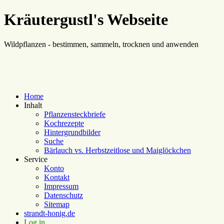
Kräutergustl's Webseite
Wildpflanzen - bestimmen, sammeln, trocknen und anwenden
Home
Inhalt
Pflanzensteckbriefe
Kochrezepte
Hintergrundbilder
Suche
Bärlauch vs. Herbstzeitlose und Maiglöckchen
Service
Konto
Kontakt
Impressum
Datenschutz
Sitemap
strandt-honig.de
Log in