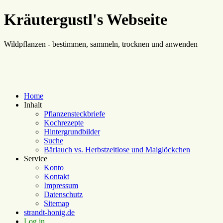
Kräutergustl's Webseite
Wildpflanzen - bestimmen, sammeln, trocknen und anwenden
Home
Inhalt
Pflanzensteckbriefe
Kochrezepte
Hintergrundbilder
Suche
Bärlauch vs. Herbstzeitlose und Maiglöckchen
Service
Konto
Kontakt
Impressum
Datenschutz
Sitemap
strandt-honig.de
Log in