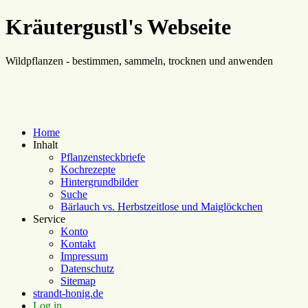
Kräutergustl's Webseite
Wildpflanzen - bestimmen, sammeln, trocknen und anwenden
Home
Inhalt
Pflanzensteckbriefe
Kochrezepte
Hintergrundbilder
Suche
Bärlauch vs. Herbstzeitlose und Maiglöckchen
Service
Konto
Kontakt
Impressum
Datenschutz
Sitemap
strandt-honig.de
Log in